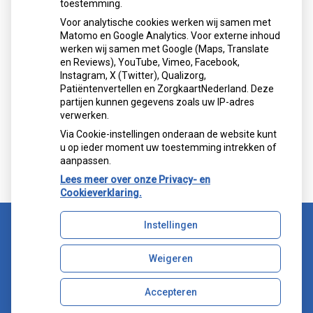
toestemming.
Voor analytische cookies werken wij samen met
Matomo en Google Analytics. Voor externe inhoud
werken wij samen met Google (Maps, Translate
Mondzorgcentrum
is gewaardeerd op
en Reviews), YouTube, Vimeo, Facebook,
Atik
ZorgkaartNederland.
Instagram, X (Twitter), Qualizorg,
Patiëntenvertellen en ZorgkaartNederland. Deze
Bekijk alle waarderingen
partijen kunnen gegevens zoals uw IP-adres
verwerken.
">
Via Cookie-instellingen onderaan de website kunt
">
u op ieder moment uw toestemming intrekken of
aanpassen.
Lees meer over onze Privacy- en
Cookieverklaring.
Instellingen
Uw Zorg Online
|
Beheer
Weigeren
Bezoek
Bezoek
onze
onze
facebook
Instagram
Accepteren
Privacy verklaring
|
Cookie-instellingen
|
Voorwaarden
pagina
pagina