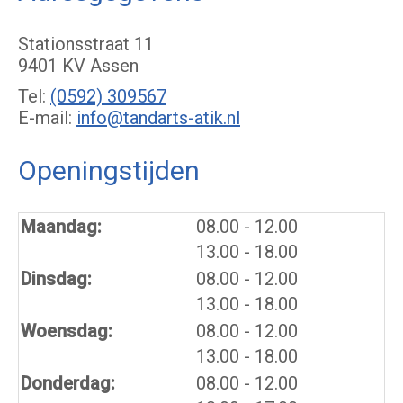
Stationsstraat 11
9401 KV Assen
Tel:
(0592) 309567
E-mail:
info@tandarts-atik.nl
Openingstijden
tot
Maandag:
08.00
- 12.00
tot
13.00
- 18.00
tot
Dinsdag:
08.00
- 12.00
tot
13.00
- 18.00
tot
Woensdag:
08.00
- 12.00
tot
13.00
- 18.00
tot
Donderdag:
08.00
- 12.00