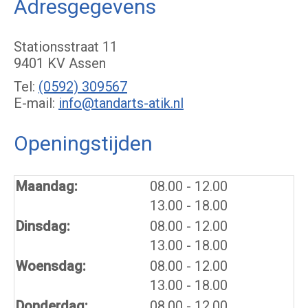
Adresgegevens
Stationsstraat 11
9401 KV Assen
Tel:
(0592) 309567
E-mail:
info@tandarts-atik.nl
Openingstijden
tot
Maandag:
08.00
- 12.00
tot
13.00
- 18.00
tot
Dinsdag:
08.00
- 12.00
tot
13.00
- 18.00
tot
Woensdag:
08.00
- 12.00
tot
13.00
- 18.00
tot
Donderdag:
08.00
- 12.00