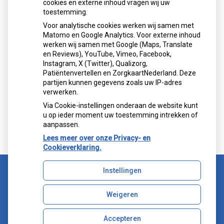
cookies en externe inhoud vragen wij uw
toestemming.
Voor analytische cookies werken wij samen met
Matomo en Google Analytics. Voor externe inhoud
werken wij samen met Google (Maps, Translate
Mondzorgcentrum
is gewaardeerd op
en Reviews), YouTube, Vimeo, Facebook,
Atik
ZorgkaartNederland.
Instagram, X (Twitter), Qualizorg,
Patiëntenvertellen en ZorgkaartNederland. Deze
Bekijk alle waarderingen
partijen kunnen gegevens zoals uw IP-adres
verwerken.
">
Via Cookie-instellingen onderaan de website kunt
">
u op ieder moment uw toestemming intrekken of
aanpassen.
Lees meer over onze Privacy- en
Cookieverklaring.
Instellingen
Uw Zorg Online
|
Beheer
Weigeren
Bezoek
Bezoek
onze
onze
facebook
Instagram
Accepteren
Privacy verklaring
|
Cookie-instellingen
|
Voorwaarden