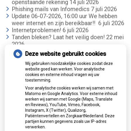
openstaande rekening
14 juli 2026
Phishing mails van Infomedics
7 juli 2026
Update 06-07-2026, 16:00 uur We hebben
weer internet en zijn bereikbaar!!
6 juli 2026
Internetproblemen!
6 juli 2026
Tanden bleken? Laat het veilig doen!
22 mei
2026
Deze website gebruikt cookies
Gemiddelde cijfer
Wij gebruiken noodzakelijke cookies zodat deze
website goed kan werken. Voor analytische
cookies en externe inhoud vragen wij uw
toestemming.
Voor analytische cookies werken wij samen met
Matomo en Google Analytics. Voor externe inhoud
werken wij samen met Google (Maps, Translate
Mondzorgcentrum
is gewaardeerd op
en Reviews), YouTube, Vimeo, Facebook,
Atik
ZorgkaartNederland.
Instagram, X (Twitter), Qualizorg,
Patiëntenvertellen en ZorgkaartNederland. Deze
Bekijk alle waarderingen
partijen kunnen gegevens zoals uw IP-adres
verwerken.
">