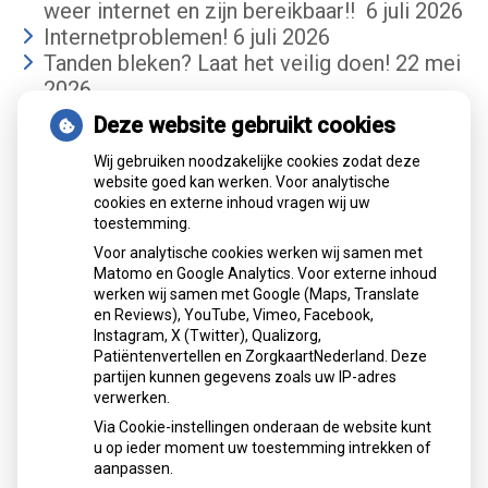
weer internet en zijn bereikbaar!!
6 juli 2026
Internetproblemen!
6 juli 2026
Tanden bleken? Laat het veilig doen!
22 mei
2026
Deze website gebruikt cookies
Gemiddelde cijfer
Wij gebruiken noodzakelijke cookies zodat deze
website goed kan werken. Voor analytische
cookies en externe inhoud vragen wij uw
toestemming.
Voor analytische cookies werken wij samen met
Matomo en Google Analytics. Voor externe inhoud
werken wij samen met Google (Maps, Translate
Mondzorgcentrum
is gewaardeerd op
en Reviews), YouTube, Vimeo, Facebook,
Atik
ZorgkaartNederland.
Instagram, X (Twitter), Qualizorg,
Patiëntenvertellen en ZorgkaartNederland. Deze
Bekijk alle waarderingen
partijen kunnen gegevens zoals uw IP-adres
verwerken.
">
Via Cookie-instellingen onderaan de website kunt
">
u op ieder moment uw toestemming intrekken of
aanpassen.