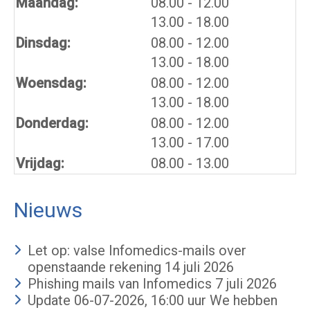
tot
Maandag:
08.00
- 12.00
tot
13.00
- 18.00
tot
Dinsdag:
08.00
- 12.00
tot
13.00
- 18.00
tot
Woensdag:
08.00
- 12.00
tot
13.00
- 18.00
tot
Donderdag:
08.00
- 12.00
tot
13.00
- 17.00
Vrijdag:
08.00 - 13.00
Nieuws
Let op: valse Infomedics-mails over
openstaande rekening
14 juli 2026
Phishing mails van Infomedics
7 juli 2026
Update 06-07-2026, 16:00 uur We hebben