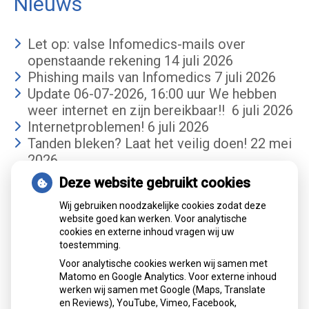
Nieuws
Let op: valse Infomedics-mails over
openstaande rekening
14 juli 2026
Phishing mails van Infomedics
7 juli 2026
Update 06-07-2026, 16:00 uur We hebben
weer internet en zijn bereikbaar!!
6 juli 2026
Internetproblemen!
6 juli 2026
Tanden bleken? Laat het veilig doen!
22 mei
2026
Deze website gebruikt cookies
Gemiddelde cijfer
Wij gebruiken noodzakelijke cookies zodat deze
website goed kan werken. Voor analytische
cookies en externe inhoud vragen wij uw
toestemming.
Voor analytische cookies werken wij samen met
Matomo en Google Analytics. Voor externe inhoud
werken wij samen met Google (Maps, Translate
Mondzorgcentrum
is gewaardeerd op
en Reviews), YouTube, Vimeo, Facebook,