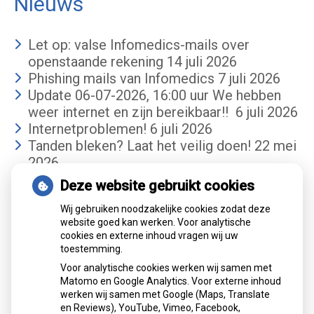
Nieuws
Let op: valse Infomedics-mails over
openstaande rekening
14 juli 2026
Phishing mails van Infomedics
7 juli 2026
Update 06-07-2026, 16:00 uur We hebben
weer internet en zijn bereikbaar!!
6 juli 2026
Internetproblemen!
6 juli 2026
Tanden bleken? Laat het veilig doen!
22 mei
2026
Deze website gebruikt cookies
Gemiddelde cijfer
Wij gebruiken noodzakelijke cookies zodat deze
website goed kan werken. Voor analytische
cookies en externe inhoud vragen wij uw
toestemming.
Voor analytische cookies werken wij samen met
Matomo en Google Analytics. Voor externe inhoud
werken wij samen met Google (Maps, Translate
Mondzorgcentrum
is gewaardeerd op
en Reviews), YouTube, Vimeo, Facebook,