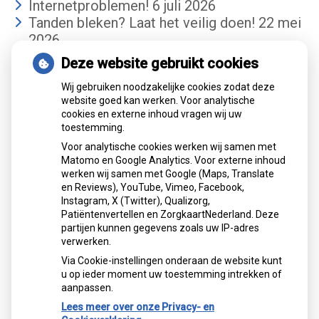
Internetproblemen!
6 juli 2026
Tanden bleken? Laat het veilig doen!
22 mei
2026
Deze website gebruikt cookies
Gemiddelde cijfer
Wij gebruiken noodzakelijke cookies zodat deze
website goed kan werken. Voor analytische
cookies en externe inhoud vragen wij uw
toestemming.
Voor analytische cookies werken wij samen met
Matomo en Google Analytics. Voor externe inhoud
werken wij samen met Google (Maps, Translate
Mondzorgcentrum
is gewaardeerd op
en Reviews), YouTube, Vimeo, Facebook,
Atik
ZorgkaartNederland.
Instagram, X (Twitter), Qualizorg,
Patiëntenvertellen en ZorgkaartNederland. Deze
Bekijk alle waarderingen
partijen kunnen gegevens zoals uw IP-adres
verwerken.
">
Via Cookie-instellingen onderaan de website kunt
">
u op ieder moment uw toestemming intrekken of
aanpassen.
Lees meer over onze Privacy- en