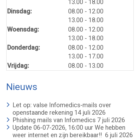
tot
13.00
- 18.00
tot
Dinsdag:
08.00
- 12.00
tot
13.00
- 18.00
tot
Woensdag:
08.00
- 12.00
tot
13.00
- 18.00
tot
Donderdag:
08.00
- 12.00
tot
13.00
- 17.00
Vrijdag:
08.00 - 13.00
Nieuws
Let op: valse Infomedics-mails over
openstaande rekening
14 juli 2026
Phishing mails van Infomedics
7 juli 2026
Update 06-07-2026, 16:00 uur We hebben
weer internet en zijn bereikbaar!!
6 juli 2026