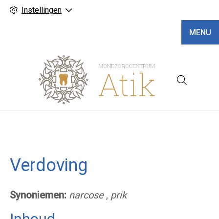
Instellingen
MENU
Hoofd
Verdoving
Synoniemen:
narcose
,
prik
Inhoud