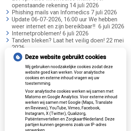
openstaande rekening
14 juli 2026
Phishing mails van Infomedics
7 juli 2026
Update 06-07-2026, 16:00 uur We hebben
weer internet en zijn bereikbaar!!
6 juli 2026
Internetproblemen!
6 juli 2026
Tanden bleken? Laat het veilig doen!
22 mei
2026
Deze website gebruikt cookies
Gemiddelde cijfer
Wij gebruiken noodzakelijke cookies zodat deze
website goed kan werken. Voor analytische
cookies en externe inhoud vragen wij uw
toestemming.
Voor analytische cookies werken wij samen met
Matomo en Google Analytics. Voor externe inhoud
werken wij samen met Google (Maps, Translate
Mondzorgcentrum
is gewaardeerd op
en Reviews), YouTube, Vimeo, Facebook,
Atik
ZorgkaartNederland.
Instagram, X (Twitter), Qualizorg,
Patiëntenvertellen en ZorgkaartNederland. Deze
Bekijk alle waarderingen
partijen kunnen gegevens zoals uw IP-adres
verwerken.