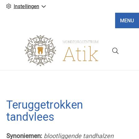
Instellingen
MENU
Hoofd
Teruggetrokken
tandvlees
Synoniemen:
blootliggende tandhalzen