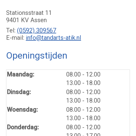
Stationsstraat 11
9401 KV Assen
Tel:
(0592) 309567
E-mail:
info@tandarts-atik.nl
Openingstijden
tot
Maandag:
08.00
- 12.00
tot
13.00
- 18.00
tot
Dinsdag:
08.00
- 12.00
tot
13.00
- 18.00
tot
Woensdag:
08.00
- 12.00
tot
13.00
- 18.00
tot
Donderdag:
08.00
- 12.00
tot
13.00
- 17.00