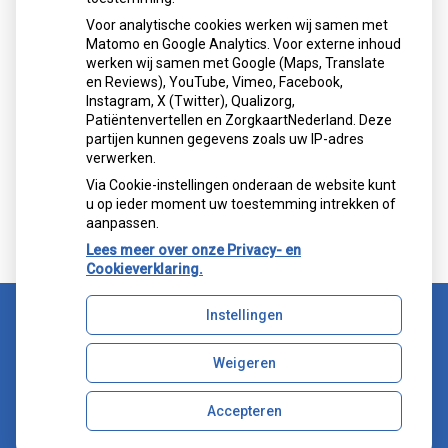
Voor analytische cookies werken wij samen met
Matomo en Google Analytics. Voor externe inhoud
werken wij samen met Google (Maps, Translate
Mondzorgcentrum
is gewaardeerd op
en Reviews), YouTube, Vimeo, Facebook,
Atik
ZorgkaartNederland.
Instagram, X (Twitter), Qualizorg,
Patiëntenvertellen en ZorgkaartNederland. Deze
Bekijk alle waarderingen
partijen kunnen gegevens zoals uw IP-adres
verwerken.
">
Via Cookie-instellingen onderaan de website kunt
">
u op ieder moment uw toestemming intrekken of
aanpassen.
Lees meer over onze Privacy- en
Cookieverklaring.
Instellingen
Uw Zorg Online
|
Beheer
Weigeren
Bezoek
Bezoek
onze
onze
facebook
Instagram
Accepteren
Privacy verklaring
|
Cookie-instellingen
|
Voorwaarden
pagina
pagina