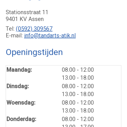
Stationsstraat 11
9401 KV Assen
Tel:
(0592) 309567
E-mail:
info@tandarts-atik.nl
Openingstijden
tot
Maandag:
08.00
- 12.00
tot
13.00
- 18.00
tot
Dinsdag:
08.00
- 12.00
tot
13.00
- 18.00
tot
Woensdag:
08.00
- 12.00
tot
13.00
- 18.00
tot
Donderdag:
08.00
- 12.00
tot