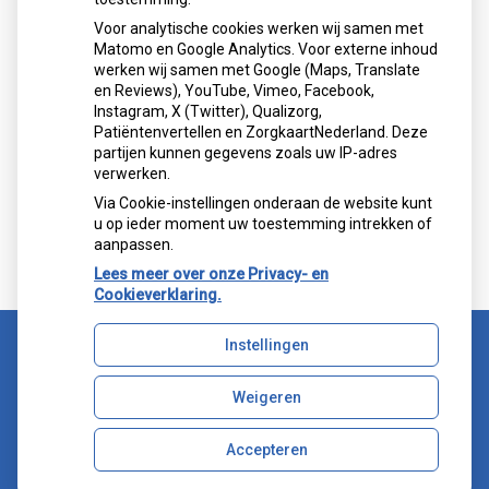
Voor analytische cookies werken wij samen met
Matomo en Google Analytics. Voor externe inhoud
werken wij samen met Google (Maps, Translate
Mondzorgcentrum
is gewaardeerd op
en Reviews), YouTube, Vimeo, Facebook,
Atik
ZorgkaartNederland.
Instagram, X (Twitter), Qualizorg,
Patiëntenvertellen en ZorgkaartNederland. Deze
Bekijk alle waarderingen
partijen kunnen gegevens zoals uw IP-adres
verwerken.
">
Via Cookie-instellingen onderaan de website kunt
">
u op ieder moment uw toestemming intrekken of
aanpassen.
Lees meer over onze Privacy- en
Cookieverklaring.
Instellingen
Uw Zorg Online
|
Beheer
Weigeren
Bezoek
Bezoek
onze
onze
facebook
Instagram
Accepteren
Privacy verklaring
|
Cookie-instellingen
|
Voorwaarden
pagina
pagina