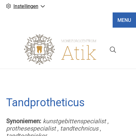
Instellingen
MENU
Hoofd
Tandprotheticus
Synoniemen:
kunstgebittenspecialist
,
prothesespecialist
,
tandtechnicus
,
tandtechnieker