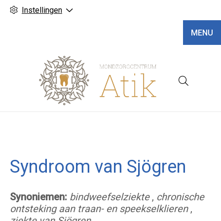
Instellingen
MENU
Hoofd
Syndroom van Sjögren
Synoniemen:
bindweefselziekte
,
chronische
ontsteking aan traan- en speekselklieren
,
ziekte van Sjögren