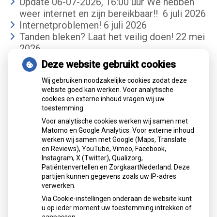
Update 06-07-2026, 16:00 uur We hebben
weer internet en zijn bereikbaar!!
6 juli 2026
Internetproblemen!
6 juli 2026
Tanden bleken? Laat het veilig doen!
22 mei
2026
Deze website gebruikt cookies
Gemiddelde cijfer
Wij gebruiken noodzakelijke cookies zodat deze
website goed kan werken. Voor analytische
cookies en externe inhoud vragen wij uw
toestemming.
Voor analytische cookies werken wij samen met
Matomo en Google Analytics. Voor externe inhoud
werken wij samen met Google (Maps, Translate
Mondzorgcentrum
is gewaardeerd op
en Reviews), YouTube, Vimeo, Facebook,
Atik
ZorgkaartNederland.
Instagram, X (Twitter), Qualizorg,
Patiëntenvertellen en ZorgkaartNederland. Deze
Bekijk alle waarderingen
partijen kunnen gegevens zoals uw IP-adres
verwerken.
">
Via Cookie-instellingen onderaan de website kunt
">
u op ieder moment uw toestemming intrekken of