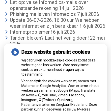
Let op: valse Infomedics-mails over
openstaande rekening
14 juli 2026
Phishing mails van Infomedics
7 juli 2026
Update 06-07-2026, 16:00 uur We hebben
weer internet en zijn bereikbaar!!
6 juli 2026
Internetproblemen!
6 juli 2026
Tanden bleken? Laat het veilig doen!
22 mei
2026
Deze website gebruikt cookies
Gemiddelde cijfer
Wij gebruiken noodzakelijke cookies zodat deze
website goed kan werken. Voor analytische
cookies en externe inhoud vragen wij uw
toestemming.
Voor analytische cookies werken wij samen met
Matomo en Google Analytics. Voor externe inhoud
werken wij samen met Google (Maps, Translate
Mondzorgcentrum
is gewaardeerd op
en Reviews), YouTube, Vimeo, Facebook,
Atik
ZorgkaartNederland.
Instagram, X (Twitter), Qualizorg,
Patiëntenvertellen en ZorgkaartNederland. Deze
Bekijk alle waarderingen
partijen kunnen gegevens zoals uw IP-adres