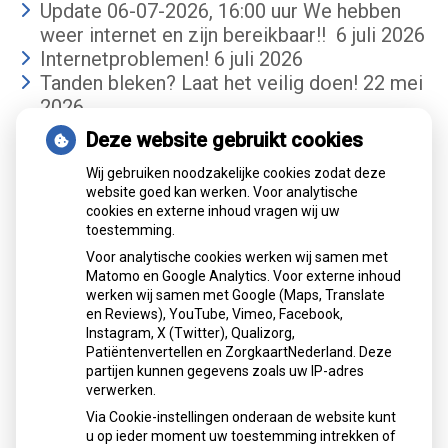
Update 06-07-2026, 16:00 uur We hebben
weer internet en zijn bereikbaar!!
6 juli 2026
Internetproblemen!
6 juli 2026
Tanden bleken? Laat het veilig doen!
22 mei
2026
Deze website gebruikt cookies
Gemiddelde cijfer
Wij gebruiken noodzakelijke cookies zodat deze
website goed kan werken. Voor analytische
cookies en externe inhoud vragen wij uw
toestemming.
Voor analytische cookies werken wij samen met
Matomo en Google Analytics. Voor externe inhoud
werken wij samen met Google (Maps, Translate
Mondzorgcentrum
is gewaardeerd op
en Reviews), YouTube, Vimeo, Facebook,
Atik
ZorgkaartNederland.
Instagram, X (Twitter), Qualizorg,
Patiëntenvertellen en ZorgkaartNederland. Deze
Bekijk alle waarderingen
partijen kunnen gegevens zoals uw IP-adres
verwerken.
">
Via Cookie-instellingen onderaan de website kunt
">
u op ieder moment uw toestemming intrekken of