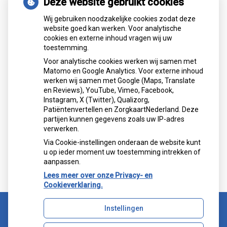
Deze website gebruikt cookies
Gemiddelde cijfer
Wij gebruiken noodzakelijke cookies zodat deze
website goed kan werken. Voor analytische
cookies en externe inhoud vragen wij uw
toestemming.
Voor analytische cookies werken wij samen met
Matomo en Google Analytics. Voor externe inhoud
werken wij samen met Google (Maps, Translate
Mondzorgcentrum
is gewaardeerd op
en Reviews), YouTube, Vimeo, Facebook,
Atik
ZorgkaartNederland.
Instagram, X (Twitter), Qualizorg,
Patiëntenvertellen en ZorgkaartNederland. Deze
Bekijk alle waarderingen
partijen kunnen gegevens zoals uw IP-adres
verwerken.
">
Via Cookie-instellingen onderaan de website kunt
">
u op ieder moment uw toestemming intrekken of
aanpassen.
Lees meer over onze Privacy- en
Cookieverklaring.
Instellingen
Uw Zorg Online
|
Beheer