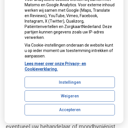
voedselresten achter. Zowel op uw kunstgebit
Matomo en Google Analytics. Voor externe inhoud
als eronder. Als u die niet verwijdert, kan uw
werken wij samen met Google (Maps, Translate
tandvlees op den duur gaan ontsteken. Reinig
en Reviews), YouTube, Vimeo, Facebook,
uw gebit daarom zorgvuldig na iedere
Instagram, X (Twitter), Qualizorg,
Patiëntenvertellen en ZorgkaartNederland. Deze
maaltijd. Gebruik een speciale
partijen kunnen gegevens zoals uw IP-adres
protheseborstel, bijvoorbeeld van Lactona of
verwerken.
Oral-B, en water om etensresten goed te
Via Cookie-instellingen onderaan de website kunt
verwijderen. Gebruik géén tandpasta. Die kan
u op ieder moment uw toestemming intrekken of
te veel schuren. Een schoon kunstgebit voelt
aanpassen.
altijd glad aan. Laat uw gladde gebit tijdens het
Lees meer over onze Privacy- en
reinigen niet uit uw handen glippen. Het zal
Cookieverklaring.
kapot gaan. Vul voor de zekerheid eerst de
wasbak met water en reinig uw gebit
Instellingen
daarboven.
Weigeren
Reinig uw kunstgebit dagelijks met een bij de
drogisterij of apotheek beschikbaar
Accepteren
reinigingsmiddel. Volg daarbij de
voorschriften van de fabrikant. Vraag
eventueel uw behandelaar of mondhygiënist