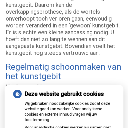
kunstgebit. Daarom kan de
overkappingsprothese, als de wortels
onverhoopt toch verloren gaan, eenvoudig
worden veranderd in een ‘gewoon’ kunstgebit.
Er is slechts een kleine aanpassing nodig. U
hoeft dan niet zo lang te wennen aan dit
aangepaste kunstgebit. Bovendien voelt het
kunstgebit nog steeds vertrouwd aan.
Regelmatig schoonmaken van
het kunstgebit
Het kunstgebit
Deze website gebruikt cookies
Uw kunstgebit is nu nog nieuw en mooi. Dat
wilt u natuurlijk graag zo houden. Daarom
Wij gebruiken noodzakelijke cookies zodat deze
moet u, net als bij eigen tanden en kiezen, uw
website goed kan werken. Voor analytische
kunstgebit verzorgen. Als u het niet
cookies en externe inhoud vragen wij uw
toestemming.
regelmatig schoonmaakt, blijven er
Voor analytische cookies werken wij samen met