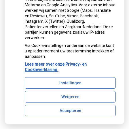
implantaten en maakt men een
Matomo en Google Analytics. Voor externe inhoud
vastzittende brug. Deze brug vervangt de
werken wij samen met Google (Maps, Translate
ontbrekende tanden en/of kiezen.
en Reviews), YouTube, Vimeo, Facebook,
Instagram, X (Twitter), Qualizorg,
Patiëntenvertellen en ZorgkaartNederland. Deze
partijen kunnen gegevens zoals uw IP-adres
verwerken.
Via Cookie-instellingen onderaan de website kunt
u op ieder moment uw toestemming intrekken of
aanpassen.
Lees meer over onze Privacy- en
Cookieverklaring.
Instellingen
Weigeren
Accepteren