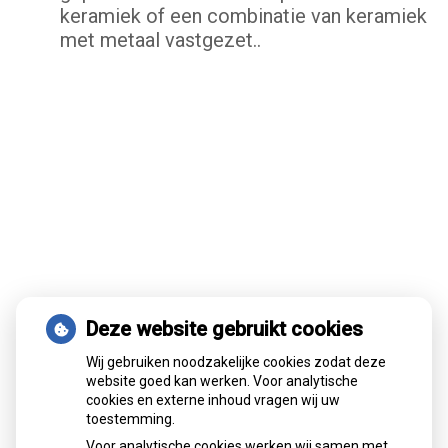
keramiek of een combinatie van keramiek
met metaal vastgezet..
Deze website gebruikt cookies
Wij gebruiken noodzakelijke cookies zodat deze
website goed kan werken. Voor analytische
Bij het ontbreken van enkele tanden of
cookies en externe inhoud vragen wij uw
toestemming.
kiezen
plaatst men twee of meer
Voor analytische cookies werken wij samen met