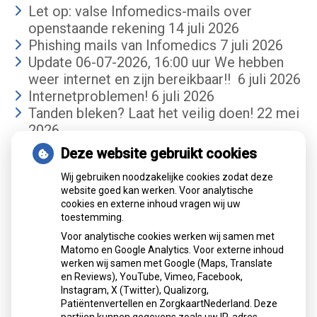
Let op: valse Infomedics-mails over
openstaande rekening
14 juli 2026
Phishing mails van Infomedics
7 juli 2026
Update 06-07-2026, 16:00 uur We hebben
weer internet en zijn bereikbaar!!
6 juli 2026
Internetproblemen!
6 juli 2026
Tanden bleken? Laat het veilig doen!
22 mei
2026
Deze website gebruikt cookies
Gemiddelde cijfer
Wij gebruiken noodzakelijke cookies zodat deze
website goed kan werken. Voor analytische
cookies en externe inhoud vragen wij uw
toestemming.
Voor analytische cookies werken wij samen met
Matomo en Google Analytics. Voor externe inhoud
werken wij samen met Google (Maps, Translate
Mondzorgcentrum
is gewaardeerd op
en Reviews), YouTube, Vimeo, Facebook,
Atik
ZorgkaartNederland.
Instagram, X (Twitter), Qualizorg,
Patiëntenvertellen en ZorgkaartNederland. Deze
Bekijk alle waarderingen