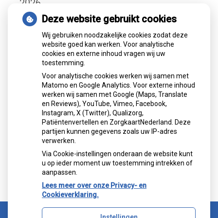
2026
Deze website gebruikt cookies
Gemiddelde cijfer
Wij gebruiken noodzakelijke cookies zodat deze
website goed kan werken. Voor analytische
cookies en externe inhoud vragen wij uw
toestemming.
Voor analytische cookies werken wij samen met
Matomo en Google Analytics. Voor externe inhoud
werken wij samen met Google (Maps, Translate
Mondzorgcentrum
is gewaardeerd op
en Reviews), YouTube, Vimeo, Facebook,
Atik
ZorgkaartNederland.
Instagram, X (Twitter), Qualizorg,
Patiëntenvertellen en ZorgkaartNederland. Deze
Bekijk alle waarderingen
partijen kunnen gegevens zoals uw IP-adres
verwerken.
">
Via Cookie-instellingen onderaan de website kunt
">
u op ieder moment uw toestemming intrekken of
aanpassen.
Lees meer over onze Privacy- en
Cookieverklaring.
Instellingen