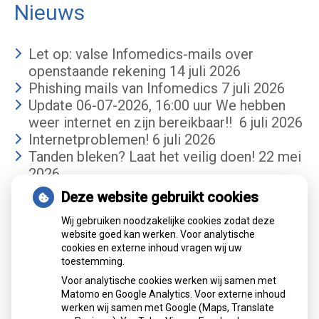
Nieuws
Let op: valse Infomedics-mails over
openstaande rekening
14 juli 2026
Phishing mails van Infomedics
7 juli 2026
Update 06-07-2026, 16:00 uur We hebben
weer internet en zijn bereikbaar!!
6 juli 2026
Internetproblemen!
6 juli 2026
Tanden bleken? Laat het veilig doen!
22 mei
2026
Deze website gebruikt cookies
Gemiddelde cijfer
Wij gebruiken noodzakelijke cookies zodat deze
website goed kan werken. Voor analytische
cookies en externe inhoud vragen wij uw
toestemming.
Voor analytische cookies werken wij samen met
Matomo en Google Analytics. Voor externe inhoud
werken wij samen met Google (Maps, Translate
Mondzorgcentrum
is gewaardeerd op