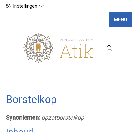
Instellingen
MENU
Hoofd
Borstelkop
Synoniemen:
opzetborstelkop
Inhoud