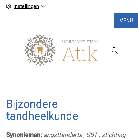
Instellingen
MENU
Hoofd
Bijzondere
tandheelkunde
Synoniemen:
angsttandarts
,
SBT
,
stichting